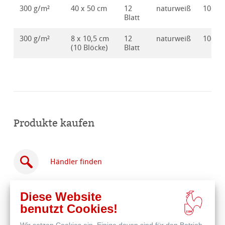
300 g/m²
40 x 50 cm
12
naturweiß
10628
Blatt
300 g/m²
8 x 10,5 cm
12
naturweiß
10628
(10 Blöcke)
Blatt
Produkte kaufen
Händler finden
Diese Website
benutzt Cookies!