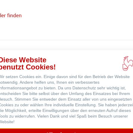
r Nähe
er finden
Online
kaufen
ns
odukte
Diese Website
benutzt Cookies!
ne
Wir setzen Cookies ein. Einige davon sind für den Betrieb der Website
notwendig. Andere helfen uns, Ihnen ein verbessertes
Informationsangebot zu bieten. Da uns Datenschutz sehr wichtig ist,
entscheiden Sie bitte selbst über den Umfang des Einsatzes bei Ihrem
Besuch. Stimmen Sie entweder dem Einsatz aller von uns eingesetzten
Cookies zu oder wählen Ihre individuelle Einstellung. Sie haben jederzei
die Möglichkeit, erteilte Einwilligungen über den erneuten Aufruf dieses
Tools zu widerrufen. Vielen Dank und viel Spaß beim Besuch unserer
Website!