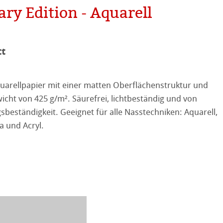
ry Edition - Aquarell
tured
r
ellence Program
stlerpapiere
tt
ation
& QT Albums
Leinen Album
 Watercolour
quarellpapier mit einer matten Oberflächenstruktur und
ahnemühle
ierung
Ingres Pastel
cht von 425 g/m². Säurefrei, lichtbeständig und von
sbeständigkeit. Geeignet für alle Nasstechniken: Aquarell,
nemühle
tinum Rag
 Sketch
oks
 und Acryl.
kverfahren
en
rell
ahnemühle
 Fragen