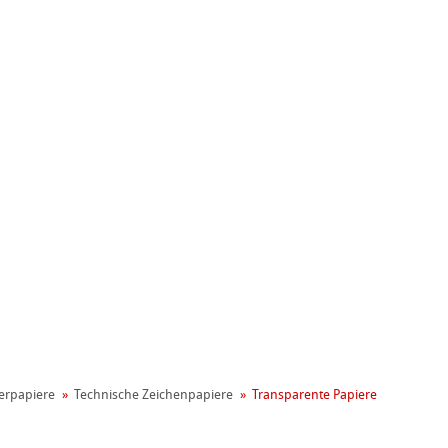
nemühle
t
reen Rooster
ng
on
er­papiere
Technische Zeichenpapiere
Transparente Papiere
ooth