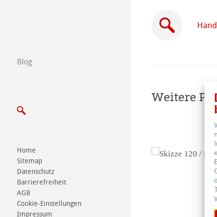
Händler in Ihre
Händl
B2B
Blog
Certified Studios
Schreiben Sie u
Weitere Pr
Messen & Termi
Home
Sitemap
Datenschutz
Barrierefreiheit
AGB
Cookie-Einstellungen
Impressum