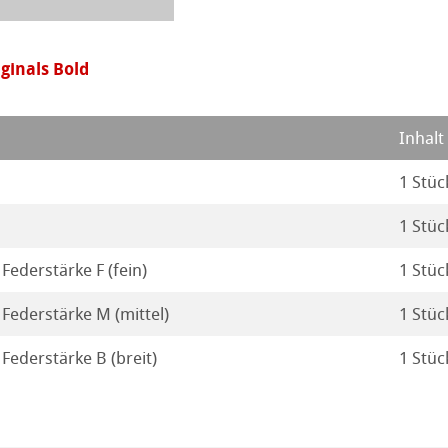
ahnemühle
ierung
inals Bold
rt
odukte
Inhalt
ella
1 Stüc
1 Stüc
 Federstärke F (fein)
1 Stüc
- Federstärke M (mittel)
1 Stüc
 Federstärke B (breit)
1 Stüc