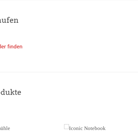
aufen
er finden
Online
kaufen
odukte
haften