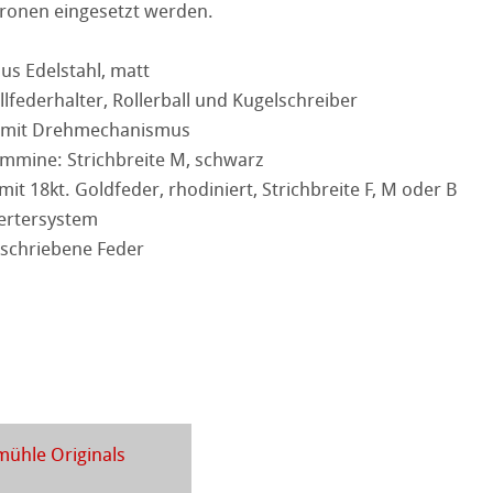
ronen eingesetzt werden.
kverfahren
Ingres Pastel
us Edelstahl, matt
 Sketch
oks
üllfederhalter, Rollerball und Kugelschreiber
r mit Drehmechanismus
en
mmine: Strichbreite M, schwarz
mit 18kt. Goldfeder, rhodiniert, Strichbreite F, M oder B
 Fragen
rell
ertersystem
schriebene Feder
ession Watercolour
tion
kverfahren
henpapiere
piere
ühle Originals
r
piere