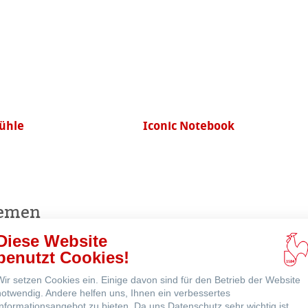
r Nähe
ns
ühle
Iconic Notebook
ne
hemen
Diese Website
benutzt Cookies!
Echt-Bütten Aquarell
Wir setzen Cookies ein. Einige davon sind für den Betrieb der Website
notwendig. Andere helfen uns, Ihnen ein verbessertes
Informationsangebot zu bieten. Da uns Datenschutz sehr wichtig ist,