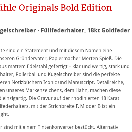
le Originals Bold Edition
ugelschreiber · Füllfederhalter, 18kt Goldfeder
on
ooth
äte sind ein Statement und mit diesem Namen eine
nseren Gründervater, Papiermacher Merten Spieß. Die
tured
r
aus mattem Edelstahl gefertigt – klar und wertig, stark und
halter, Rollerball und Kugelschreiber sind die perfekte
ellence Program
eren Notizbüchern Iconic und Manuscript. Detailreiche,
ren unseres Markenzeichens, dem Hahn, machen diese
ation
& QT Albums
Leinen Album
 einzigartig. Die Gravur auf der rhodinierten 18 Karat
federhalters, mit der Strichbreite F, M oder B ist ein
ahnemühle
ierung
stlerpapiere
ight.
nemühle
tinum Rag
er sind mit einem Tintenkonverter bestückt. Alternativ
 Watercolour