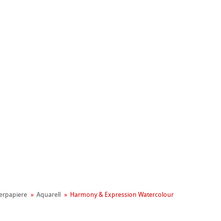
nemühle
t
er­papiere
Aquarell
Harmony & Expression Watercolour
reen Rooster
ng