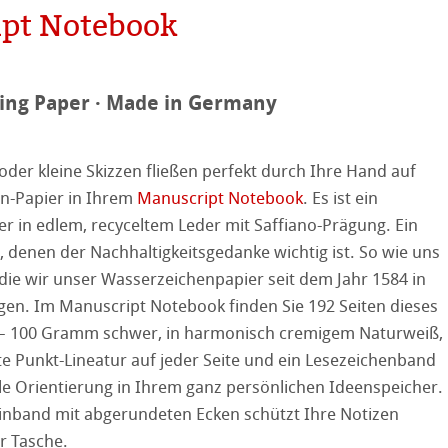
pt Notebook
ing Paper · Made in Germany
on
ooth
der kleine Skizzen fließen perfekt durch Ihre Hand auf
n-Papier in Ihrem
Manuscript Notebook
. Es ist ein
tured
r
r in edlem, recyceltem Leder mit Saffiano-Prägung. Ein
e, denen der Nachhaltigkeitsgedanke wichtig ist. So wie uns
ellence Program
ie wir unser Wasserzeichenpapier seit dem Jahr 1584 in
gen. Im Manuscript Notebook finden Sie 192 Seiten dieses
ation
& QT Albums
Leinen Album
 – 100 Gramm schwer, in harmonisch cremigem Naturweiß,
rte Punkt-Lineatur auf jeder Seite und ein Lesezeichenband
ahnemühle
ierung
stlerpapiere
le Orientierung in Ihrem ganz persönlichen Ideenspeicher.
nemühle
tinum Rag
Einband mit abgerundeten Ecken schützt Ihre Notizen
 Watercolour
r Tasche.