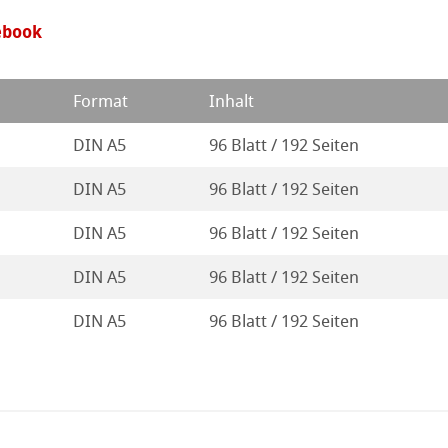
ahnemühle
ebook
ierung
rt
odukte
Format
Inhalt
ella
DIN A5
96 Blatt / 192 Seiten
DIN A5
96 Blatt / 192 Seiten
DIN A5
96 Blatt / 192 Seiten
DIN A5
96 Blatt / 192 Seiten
DIN A5
96 Blatt / 192 Seiten