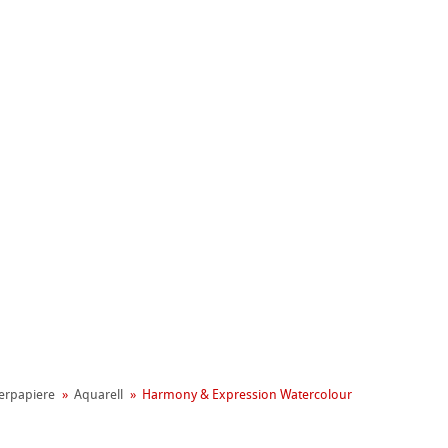
nemühle
t
er­papiere
Aquarell
Harmony & Expression Watercolour
reen Rooster
ng