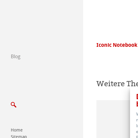
B2B
Certified Studios
Schreiben Sie u
nemühle Originals Slim Edition
Iconic Notebook
Messen & Termi
Blog
Weitere T
Home
Sitemap