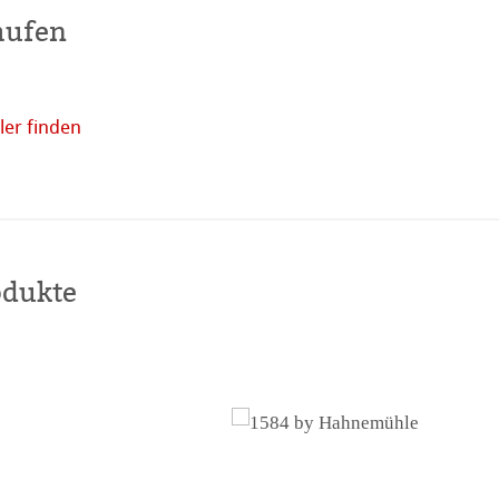
aufen
er finden
Online
kaufen
odukte
haften
r Nähe