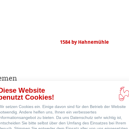
ns
1584 by Hahnemühle
ne
hemen
Diese Website
benutzt Cookies!
Echt-Bütten Aquarell
Wir setzen Cookies ein. Einige davon sind für den Betrieb der Website
notwendig. Andere helfen uns, Ihnen ein verbessertes
Informationsangebot zu bieten. Da uns Datenschutz sehr wichtig ist,
entscheiden Sie bitte selbst über den Umfang des Einsatzes bei Ihrem
Besuch. Stimmen Sie entweder dem Einsatz aller von uns eingesetzten